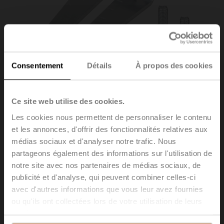
Consentement
Détails
À propos des cookies
Ce site web utilise des cookies.
Les cookies nous permettent de personnaliser le contenu
et les annonces, d'offrir des fonctionnalités relatives aux
médias sociaux et d'analyser notre trafic. Nous
AH-25
partageons également des informations sur l'utilisation de
notre site avec nos partenaires de médias sociaux, de
Levier de servomoteur pour noix d’entraînement
publicité et d'analyse, qui peuvent combiner celles-ci
standard (unilatéral)
avec d'autres informations que vous leur avez fournies
ou qu'ils ont collectées lors de votre utilisation de leurs
Liste de prix
CHF 20.30
services.
Ajouter au