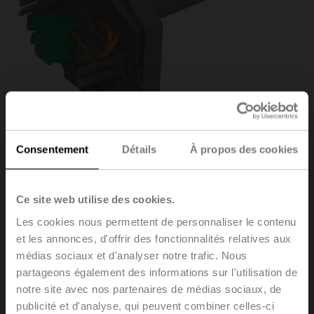
Consentement
Détails
À propos des cookies
ZBAT95
Ce site web utilise des cookies.
Les cookies nous permettent de personnaliser le contenu
et les annonces, d'offrir des fonctionnalités relatives aux
Bobine de déclenchement de remplacement pour BAT,
médias sociaux et d'analyser notre trafic. Nous
Température à l'intérieur de la gaine 95 °C (couleur
partageons également des informations sur l'utilisation de
grise), Longueur du plongeur 65 mm
notre site avec nos partenaires de médias sociaux, de
publicité et d'analyse, qui peuvent combiner celles-ci
Le remplacement de l'élément de déclenchement