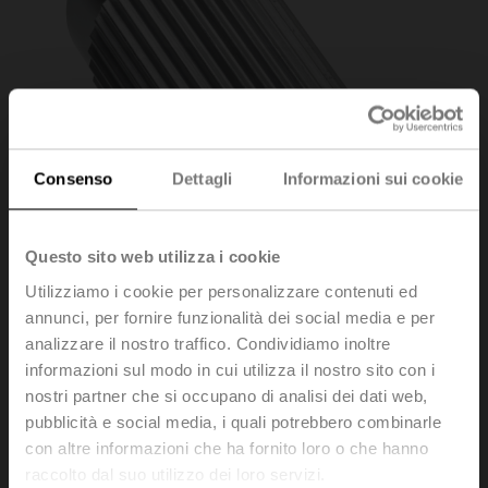
Consenso
Dettagli
Informazioni sui cookie
Questo sito web utilizza i cookie
Utilizziamo i cookie per personalizzare contenuti ed
annunci, per fornire funzionalità dei social media e per
analizzare il nostro traffico. Condividiamo inoltre
informazioni sul modo in cui utilizza il nostro sito con i
ZPV-09
nostri partner che si occupano di analisi dei dati web,
pubblicità e social media, i quali potrebbero combinarle
con altre informazioni che ha fornito loro o che hanno
Adattatore perno quadro, 9x9x57 mm (LxWxH), per
raccolto dal suo utilizzo dei loro servizi.
SR..P..-R