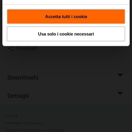
Prezzo di listino
CHF 63.10
Aggiungi al
Accetta tutti i cookie
carrello
Aggiungi a Lista
Usa solo i cookie necessari
di Progetto
Condividi
Downloads
Dettagli
Contatti
Informativa sulla privacy
Modifica le impostazioni sulla privacy