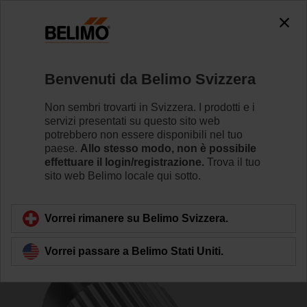
The exception is : javax.servlet.jsp.JspException: Problem
accessing the absolute URL
"https://www.belimo.com/ch/it_IT/~mgnlArea=outdated~".
java.io.IOException: Server returned HTTP response code: 500
for URL: https://www.belimo.com/ch/it_IT/~mgnlArea=outdated~
Benvenuti da Belimo Svizzera
Home
Valvole di regolazione
Accessori
Non sembri trovarti in Svizzera. I prodotti e i
servizi presentati su questo sito web
ZPV-09
potrebbero non essere disponibili nel tuo
paese.
Allo stesso modo, non è possibile
effettuare il login/registrazione.
Trova il tuo
sito web Belimo locale qui sotto.
Vorrei rimanere su Belimo Svizzera.
Torna alla categoria di prodotti
Vorrei passare a Belimo Stati Uniti.