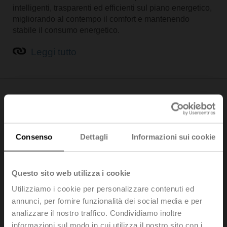
intelligenti, trasparenti ed efficienti sul piano energetico,
migliorando al contempo il comfort e mantenendo
stabile il consumo energetico.
Leggi tutto
Una delle 1000 soluzioni per cambiare il
mondo - Fondazione Solar Impulse
Consenso
Dettagli
Informazioni sui cookie
Questo sito web utilizza i cookie
Utilizziamo i cookie per personalizzare contenuti ed
annunci, per fornire funzionalità dei social media e per
analizzare il nostro traffico. Condividiamo inoltre
informazioni sul modo in cui utilizza il nostro sito con i