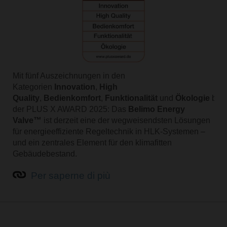
Mit fünf Auszeichnungen in den
Kategorien
Innovation
,
High
Quality
,
Bedienkomfort
,
Funktionalität
und
Ökologie
best
der PLUS X AWARD 2025: Das
Belimo Energy
Valve™
ist derzeit eine der wegweisendsten Lösungen
für energieeffiziente Regeltechnik in HLK-Systemen –
und ein zentrales Element für den klimafitten
Gebäudebestand.
Per saperne di più