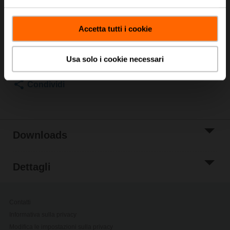
Prezzo di listino
CHF 84.30
Aggiungi al
Accetta tutti i cookie
carrello
Aggiungi a Lista
Usa solo i cookie necessari
di Progetto
Condividi
Downloads
Dettagli
Contatti
Informativa sulla privacy
Modifica le impostazioni sulla privacy