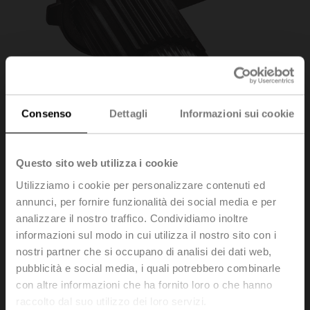
Consenso
Dettagli
Informazioni sui cookie
Questo sito web utilizza i cookie
Utilizziamo i cookie per personalizzare contenuti ed
annunci, per fornire funzionalità dei social media e per
analizzare il nostro traffico. Condividiamo inoltre
informazioni sul modo in cui utilizza il nostro sito con i
ZSFK-14
nostri partner che si occupano di analisi dei dati web,
pubblicità e social media, i quali potrebbero combinarle
con altre informazioni che ha fornito loro o che hanno
Adattatore perno, scanalatura a cuneo, ø14x5x55 mm
raccolto dal suo utilizzo dei loro servizi.
(øxWxH), per SRF..-R