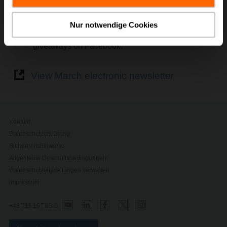
New Belimo Hydronic Simulator Tool is available
for download.
Follow Belimo on
Twitter
,
Instagram
,
Facebook
,
Nur notwendige Cookies
and
LinkedIn
and play along in or promotional
giveaways on Facebook.
View March electronic newsletter
Kontakt
Datenschutzerklärung
Sicherheitshinweise
Allgemeine Geschäftsbedingungen
Datenschutzeinstellungen verwalten
Impressum
+49 711 167 83-0