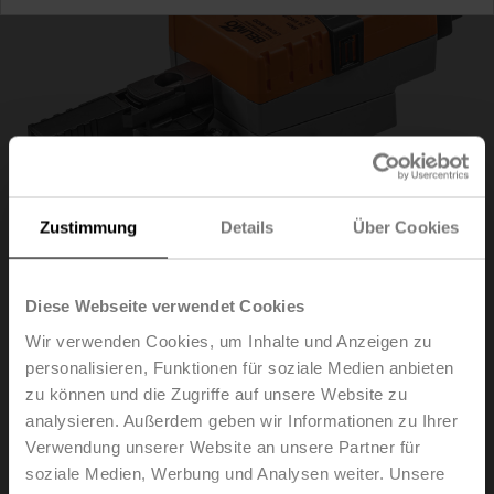
Zustimmung
Details
Über Cookies
Diese Webseite verwendet Cookies
Wir verwenden Cookies, um Inhalte und Anzeigen zu
LR24A-MOD-J6
personalisieren, Funktionen für soziale Medien anbieten
zu können und die Zugriffe auf unsere Website zu
analysieren. Außerdem geben wir Informationen zu Ihrer
Drehantrieb, 5 Nm, AC/DC 24 V, BACnet MS/TP,
Verwendung unserer Website an unsere Partner für
Modbus RTU, 90 s (35...150 s), IP40, Anschlussbuchse
soziale Medien, Werbung und Analysen weiter. Unsere
RJ12