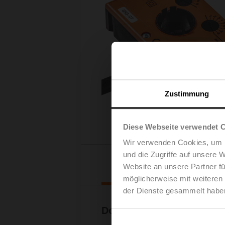
Zustimmung
Diese Webseite verwendet 
Wir verwenden Cookies, um I
und die Zugriffe auf unsere 
Downloads
Website an unsere Partner fü
möglicherweise mit weiteren
der Dienste gesammelt habe
Dokumentation