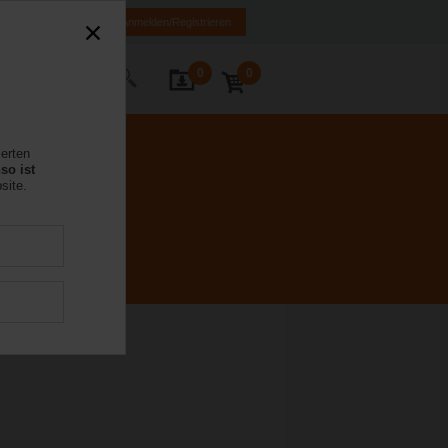
DE
EN
Anmelden/Registrieren
0
0
Kontakt
ierten
so ist
site.