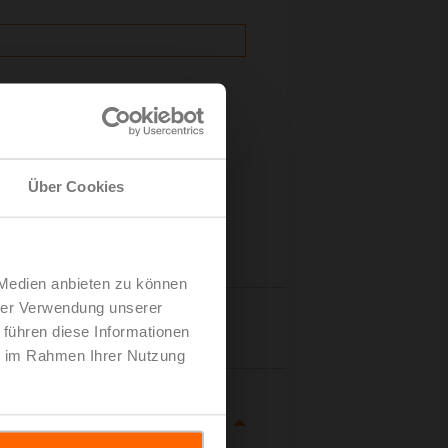
Über Cookies
 Medien anbieten zu können
hrer Verwendung unserer
Details
 führen diese Informationen
ie im Rahmen Ihrer Nutzung