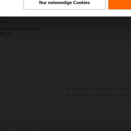
Nur notwendige Cookies
-C7/300
ch | 1796 KB | pdf
C7
 pdf
schutzklappenantriebe
MB | pdf
Ausgewählte Elemente herunterl
ilen
Ausgewählte Elemente zum Down