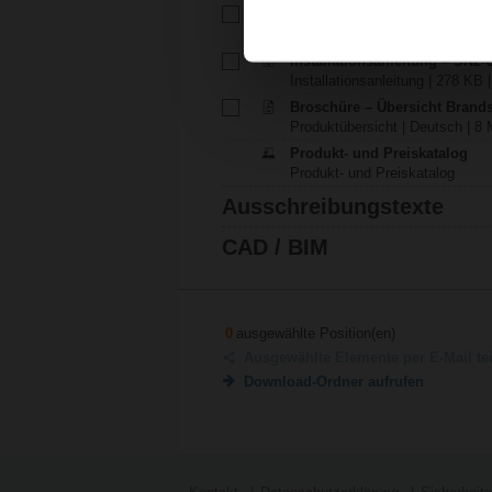
Technisches Datenblatt – SN2
Technisches Datenblatt | Deuts
Installationsanleitung – SN2-
Installationsanleitung | 278 KB |
Broschüre – Übersicht Brand
Produktübersicht | Deutsch | 8 
Produkt- und Preiskatalog
Produkt- und Preiskatalog
Ausschreibungstexte
CAD / BIM
0
ausgewählte Position(en)
Ausgewählte Elemente per E-Mail te
Download-Ordner aufrufen