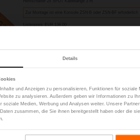
Hilfsschalter 2x SPDT Kabellänge 3 m
Zur Montage ist eine Konsole ZSN-B oder ZSN-BF erforderlich
Listenpreis
EUR 136,00
Zur Projektliste
In den Warenkorb
hinzufügen
Teilen
Details
Cookies
nhalte und Anzeigen zu personalisieren, Funktionen für soziale
Website zu analysieren. Außerdem geben wir Informationen zu I
Zubehör
r soziale Medien, Werbung und Analysen weiter. Unsere Partner
 Daten zusammen, die Sie ihnen bereitgestellt haben oder die s
n.