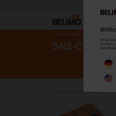
Willk
Home
Klappenantriebe
Zubehör
Ihr aktuel
SN2-C7/300
Produkte u
eine Anme
Zurück zur Produktkategorie