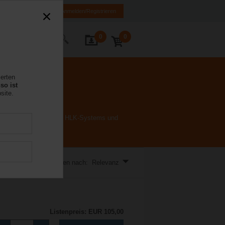
DE
EN
Anmelden/Registrieren
0
0
Kontakt
ierten
so ist
site.
ache Installation Ihres HLK-Systems und
Sortieren nach: Relevanz
Listenpreis: EUR 105,00