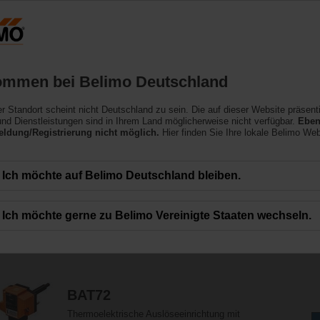
Deutschland
Produkte
Support
Über uns
ommen bei Belimo Deutschland
ler Standort scheint nicht Deutschland zu sein. Die auf dieser Website präsent
nd Dienstleistungen sind in Ihrem Land möglicherweise nicht verfügbar.
Eben
ldung/Registrierung nicht möglich.
Hier finden Sie Ihre lokale Belimo Web
an elektrischem und mechanischem Zubehör für Klappenantriebe für eine einf
Ich möchte auf Belimo Deutschland bleiben.
Ich möchte gerne zu Belimo Vereinigte Staaten wechseln.
213
Ergebnisse gefunden
1
2
3
4
5
BAT72
Thermoelektrische Auslöseeinrichtung mit