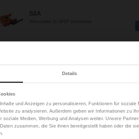
S2A
Hilfsschalter 2x SPDT aufsteckbar
S2A-F
Hilfsschalter 2x SPDT
Details
Cookies
S2A-H
nhalte und Anzeigen zu personalisieren, Funktionen für soziale
Hilfsschalter 2x SPDT aufsteckbar
Website zu analysieren. Außerdem geben wir Informationen zu I
r soziale Medien, Werbung und Analysen weiter. Unsere Partner
 Daten zusammen, die Sie ihnen bereitgestellt haben oder die s
n.