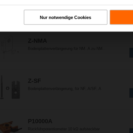
Z-GMA
Bodenplattenverlängerung für GM..A zu GM..
Nur notwendige Cookies
Z-NMA
Bodenplattenverlängerung für NM..A zu NM..
Z-SF
Bodenplattenverlängerung, für NF..A/SF..A
P10000A
Rückführpotentiometer 10 kΩ aufsteckbar