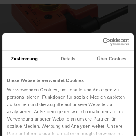
Zustimmung
Details
Über Cookies
Diese Webseite verwendet Cookies
S2A
Wir verwenden Cookies, um Inhalte und Anzeigen zu
personalisieren, Funktionen für soziale Medien anbieten
zu können und die Zugriffe auf unsere Website zu
Hilfsschalter 2x SPDT aufsteckbar
analysieren. Außerdem geben wir Informationen zu Ihrer
Listenpreis
EUR 102,00
Verwendung unserer Website an unsere Partner für
soziale Medien, Werbung und Analysen weiter. Unsere
In den
Warenkorb
Partner führen diese Informationen möglicherweise mit