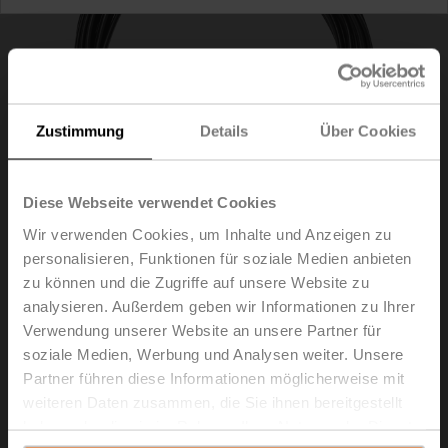
Zustimmung
Details
Über Cookies
Diese Webseite verwendet Cookies
Wir verwenden Cookies, um Inhalte und Anzeigen zu
personalisieren, Funktionen für soziale Medien anbieten
zu können und die Zugriffe auf unsere Website zu
ZK6-GEN
analysieren. Außerdem geben wir Informationen zu Ihrer
Verwendung unserer Website an unsere Partner für
Anschlusskabel 5 m, A+B: RJ12 6/6
soziale Medien, Werbung und Analysen weiter. Unsere
Partner führen diese Informationen möglicherweise mit
Listenpreis
EUR 33,80
weiteren Daten zusammen, die Sie ihnen bereitgestellt
In den
haben oder die sie im Rahmen Ihrer Nutzung der Dienste
Warenkorb