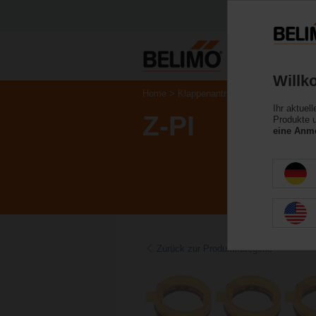
Willk
Home
Klappenantriebe
Zubehör
Ihr aktuel
Z-PI
Produkte u
eine Anme
Zurück zur Produktkategorie