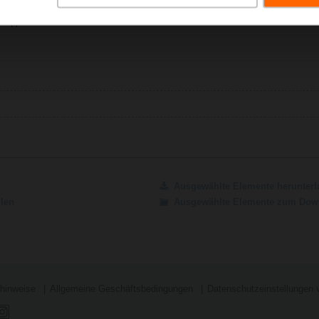
h | pdf
Ausgewählte Elemente herunterl
ilen
Ausgewählte Elemente zum Down
shinweise
Allgemeine Geschäftsbedingungen
Datenschutzeinstellungen 