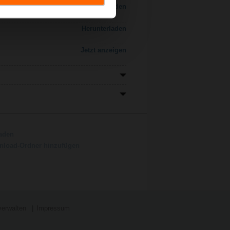
Herunterladen
Herunterladen
Jetzt anzeigen
aden
load-Ordner hinzufügen
verwalten
Impressum