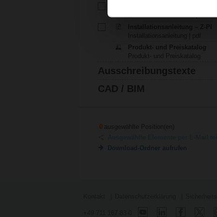
Technisches Datenblatt – Z-PI
Technisches Datenblatt | Deutsc
Installationsanleitung – Z-PI
Installationsanleitung | pdf
Produkt- und Preiskatalog
Produkt- und Preiskatalog
Ausschreibungstexte
CAD / BIM
0
ausgewählte Position(en)
Ausgewählte Elemente per E-Mail te
Download-Ordner aufrufen
Kontakt
Datenschutzerklärung
Sicherheit
+49 711 167 83-0