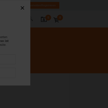
DE
EN
Anmelden/Registrieren
0
0
Kontakt
ierten
so ist
site.