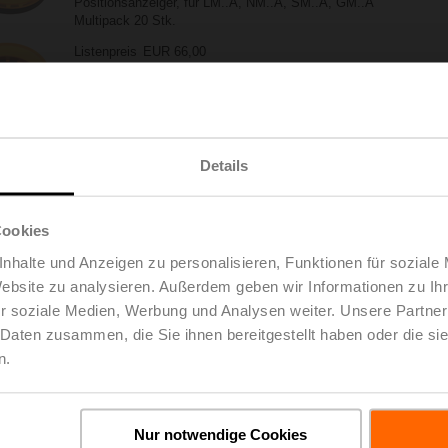
Positionsanzeiger, für LM..A, NM..A, SM..A, GM..A
Multipack 20 Stk.
Listenpreis
EUR 66,00
Zur Projektliste
In den Warenkorb
hinzufügen
Teilen
Details
Cookies
nhalte und Anzeigen zu personalisieren, Funktionen für soziale
Website zu analysieren. Außerdem geben wir Informationen zu I
r soziale Medien, Werbung und Analysen weiter. Unsere Partner
oads
De
 Daten zusammen, die Sie ihnen bereitgestellt haben oder die s
n.
Nur notwendige Cookies