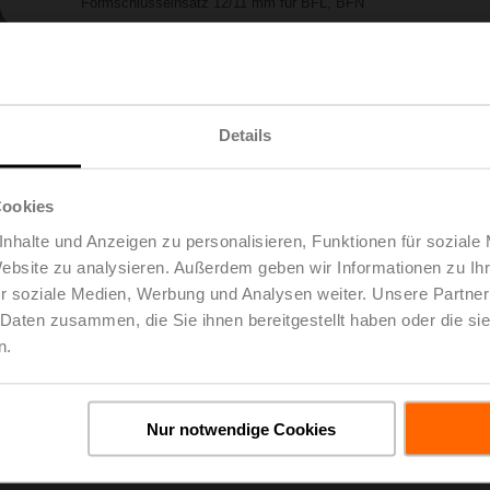
Formschlusseinsatz 12/11 mm für BFL, BFN
Listenpreis
EUR 10,30
Zur Projektliste
In den Warenkorb
hinzufügen
Teilen
Details
Cookies
nhalte und Anzeigen zu personalisieren, Funktionen für soziale
Website zu analysieren. Außerdem geben wir Informationen zu I
r soziale Medien, Werbung und Analysen weiter. Unsere Partner
 Daten zusammen, die Sie ihnen bereitgestellt haben oder die s
n.
oads
De
Nur notwendige Cookies