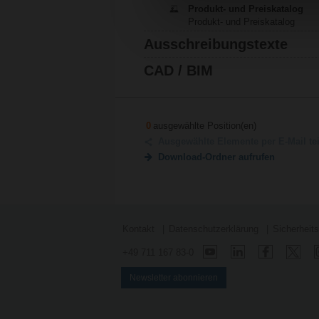
Produkt- und Preiskatalog
Produkt- und Preiskatalog
Ausschreibungstexte
CAD / BIM
0
ausgewählte Position(en)
Ausgewählte Elemente per E-Mail te
Download-Ordner aufrufen
Kontakt
Datenschutzerklärung
Sicherheit
+49 711 167 83-0
Newsletter abonnieren