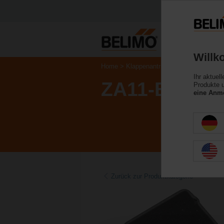
Willk
Home
Klappenantriebe
Zubehör
Ihr aktuel
ZA11-B
Produkte u
eine Anme
Zurück zur Produktkategorie