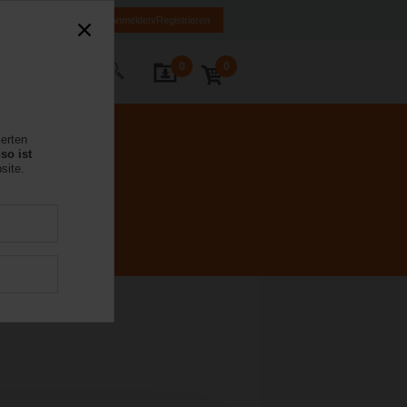
DE
EN
Anmelden/Registrieren
0
0
Kontakt
ierten
so ist
site.