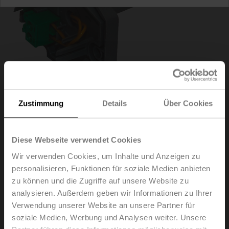
Zustimmung
Details
Über Cookies
Diese Webseite verwendet Cookies
ZBAT95
Wir verwenden Cookies, um Inhalte und Anzeigen zu
personalisieren, Funktionen für soziale Medien anbieten
Ersatzauslöseelement für BAT, Kanalinnentemperatur
zu können und die Zugriffe auf unsere Website zu
95°C (Farbe grau), Sondenlänge 65 mm
analysieren. Außerdem geben wir Informationen zu Ihrer
Verwendung unserer Website an unsere Partner für
Der Austausch des Auslöseelements ist nur durch
soziale Medien, Werbung und Analysen weiter. Unsere
Fachpersonal zulässig. Die spezifischen Werte