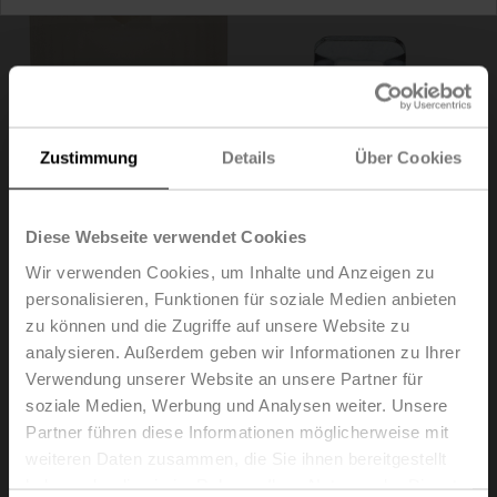
Zustimmung
Details
Über Cookies
Diese Webseite verwendet Cookies
Wir verwenden Cookies, um Inhalte und Anzeigen zu
personalisieren, Funktionen für soziale Medien anbieten
ZF12-LMA
zu können und die Zugriffe auf unsere Website zu
analysieren. Außerdem geben wir Informationen zu Ihrer
Verwendung unserer Website an unsere Partner für
Formschlusseinsatz, 12x12 mm, für LM..A, TM..A
soziale Medien, Werbung und Analysen weiter. Unsere
Multipack 20 Stk.
Partner führen diese Informationen möglicherweise mit
Listenpreis
EUR 142,00
weiteren Daten zusammen, die Sie ihnen bereitgestellt
haben oder die sie im Rahmen Ihrer Nutzung der Dienste
In den