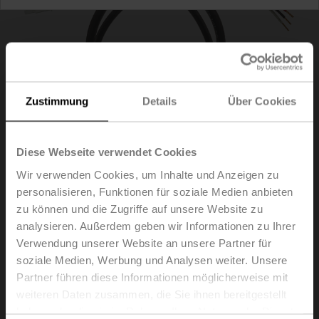
Zustimmung
Details
Über Cookies
Diese Webseite verwendet Cookies
Wir verwenden Cookies, um Inhalte und Anzeigen zu
personalisieren, Funktionen für soziale Medien anbieten
ZST-BS
zu können und die Zugriffe auf unsere Website zu
analysieren. Außerdem geben wir Informationen zu Ihrer
Verwendung unserer Website an unsere Partner für
Kabelsatz mit Stecker 0.5 m für Kommunikations- und
soziale Medien, Werbung und Analysen weiter. Unsere
Netzgerät
Partner führen diese Informationen möglicherweise mit
Listenpreis
EUR 48,20
weiteren Daten zusammen, die Sie ihnen bereitgestellt
haben oder die sie im Rahmen Ihrer Nutzung der Dienste
In den