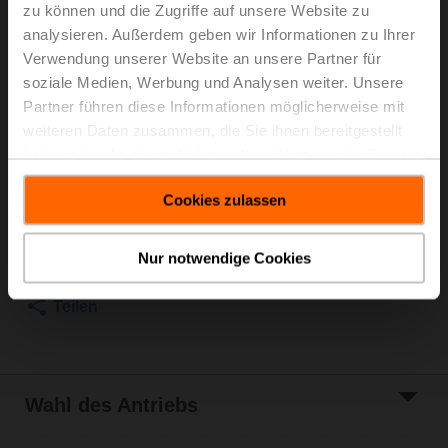
zu können und die Zugriffe auf unsere Website zu
Für eine optimale Energieeffizienz bei
analysieren. Außerdem geben wir Informationen zu Ihrer
Wärmeapplikationen empfehlen wir den Einsatz
Verwendung unserer Website an unsere Partner für
unserer entsprechenden Dämmschalen.
soziale Medien, Werbung und Analysen weiter. Unsere
Die passende Dämmschale ist beim Zubehör zu
Partner führen diese Informationen möglicherweise mit
diesem Produkt zu finden.
weiteren Daten zusammen, die Sie ihnen bereitgestellt
haben oder die sie im Rahmen Ihrer Nutzung der Dienste
Listenpreis
EUR 97,30
gesammelt haben.
In den
Cookies zulassen
Warenkorb
Zur Projektliste
Nur notwendige Cookies
hinzufügen
Teilen
Wahl des Antriebs