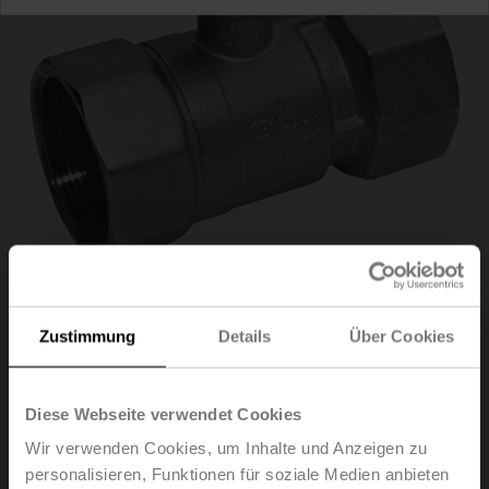
Zustimmung
Details
Über Cookies
R2015-P4-S1
Diese Webseite verwendet Cookies
Regelkugelhahn, 2-Weg, DN 15, Innengewinde,
Wir verwenden Cookies, um Inhalte und Anzeigen zu
Rp 1/2", PN 40, ps 1600 kPa, Kvs 0.4 m³/h,
personalisieren, Funktionen für soziale Medien anbieten
Mediumstemperatur -10...120°C [14...248°F]