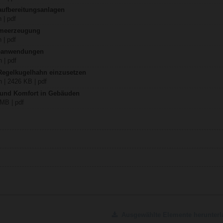
aufbereitungsanlagen
 | pdf
rmeerzeugung
 | pdf
teanwendungen
 | pdf
 Regelkugelhahn einzusetzen
 | 2426 KB | pdf
z und Komfort in Gebäuden
 MB | pdf
Ausgewählte Elemente herunterl