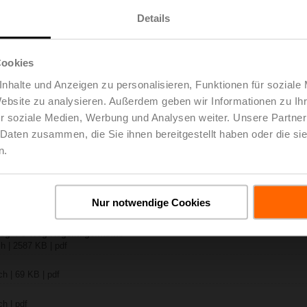
Details
Rxx-B..
ch | 1408 KB | pdf
FA
Cookies
h | pdf
nhalte und Anzeigen zu personalisieren, Funktionen für soziale
-B.. / R7..R..-B..
Website zu analysieren. Außerdem geben wir Informationen zu I
 pdf
r soziale Medien, Werbung und Analysen weiter. Unsere Partner
.. / SRF..A.. / on-off
 Daten zusammen, die Sie ihnen bereitgestellt haben oder die s
– R7..Rxx-B.. DN 40...50
n.
 KB | pdf
y – NRFA
Nur notwendige Cookies
lgemeine Hinweise
h | pdf
Weg- / 3-Weg-Regelkugelhähne
h | 2587 KB | pdf
h | 69 KB | pdf
h | pdf