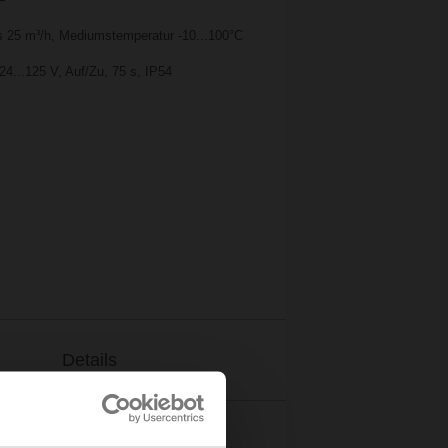
 25 m³/h, Mediumstemperatur -10...100°C
24...125 V, Auf/Zu, 75 s, IP54
Details