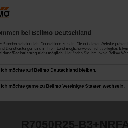
Deutschland
Produkte
Support
Über uns
ommen bei Belimo Deutschland
ler Standort scheint nicht Deutschland zu sein. Die auf dieser Website präsent
3+NRFA
nd Dienstleistungen sind in Ihrem Land möglicherweise nicht verfügbar.
Eben
ldung/Registrierung nicht möglich.
Hier finden Sie Ihre lokale Belimo Web
Ich möchte auf Belimo Deutschland bleiben.
Ich möchte gerne zu Belimo Vereinigte Staaten wechseln.
R7050R25-B3+NRF