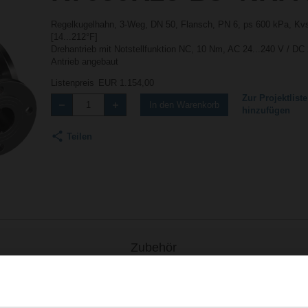
Regelkugelhahn, 3-Weg, DN 50, Flansch, PN 6, ps 600 kPa, Kvs
[14...212°F]
Drehantrieb mit Notstellfunktion NC, 10 Nm, AC 24...240 V / DC 
Antrieb angebaut
Listenpreis
EUR 1.154,00
Zur Projektliste
In den Warenkorb
hinzufügen
Teilen
Zubehör