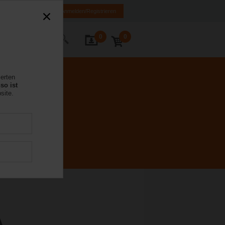
DE
EN
Anmelden/Registrieren
0
0
Kontakt
ierten
so ist
site.
A