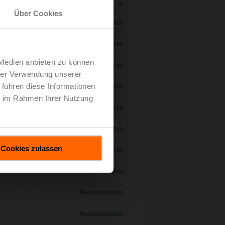
Über Cookies
Herunterladen
Herunterladen
 Medien anbieten zu können
Herunterladen
hrer Verwendung unserer
 führen diese Informationen
Herunterladen
ie im Rahmen Ihrer Nutzung
Herunterladen
Herunterladen
Cookies zulassen
Herunterladen
Herunterladen
Herunterladen
Herunterladen