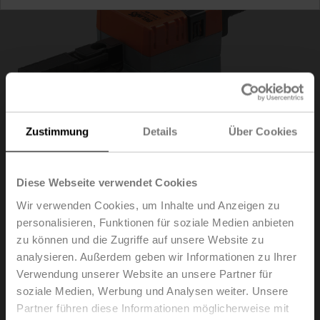
Zustimmung
Details
Über Cookies
Diese Webseite verwendet Cookies
Wir verwenden Cookies, um Inhalte und Anzeigen zu
personalisieren, Funktionen für soziale Medien anbieten
LR24A-SR
zu können und die Zugriffe auf unsere Website zu
analysieren. Außerdem geben wir Informationen zu Ihrer
Verwendung unserer Website an unsere Partner für
Drehantrieb, 5 Nm, AC/DC 24 V, 2...10 V, 90 s, IP54
soziale Medien, Werbung und Analysen weiter. Unsere
Listenpreis
EUR 242,00
Partner führen diese Informationen möglicherweise mit