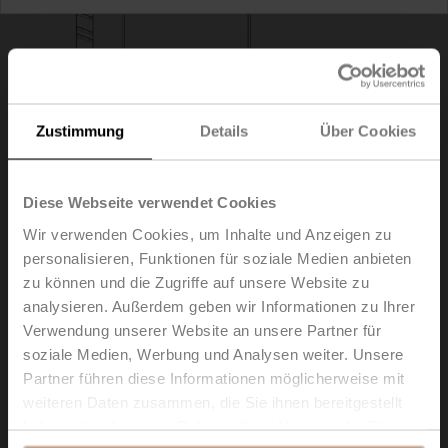
Zustimmung
Details
Über Cookies
Diese Webseite verwendet Cookies
Wir verwenden Cookies, um Inhalte und Anzeigen zu
personalisieren, Funktionen für soziale Medien anbieten
zu können und die Zugriffe auf unsere Website zu
Z-GMA
analysieren. Außerdem geben wir Informationen zu Ihrer
Verwendung unserer Website an unsere Partner für
Bodenplattenverlängerung für GM..A zu GM..
soziale Medien, Werbung und Analysen weiter. Unsere
Partner führen diese Informationen möglicherweise mit
Listenpreis
EUR 12,60
weiteren Daten zusammen, die Sie ihnen bereitgestellt
In den
haben oder die sie im Rahmen Ihrer Nutzung der Dienste
Warenkorb