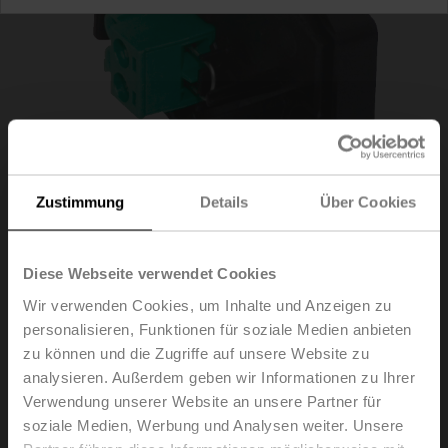
Zustimmung
Details
Über Cookies
Diese Webseite verwendet Cookies
ZBAT0
Wir verwenden Cookies, um Inhalte und Anzeigen zu
personalisieren, Funktionen für soziale Medien anbieten
Blinddeckel für BAT (ohne Temperatursicherung für
zu können und die Zugriffe auf unsere Website zu
Kanalinnentemperatur)
analysieren. Außerdem geben wir Informationen zu Ihrer
Verwendung unserer Website an unsere Partner für
Der Austausch des Auslöseelements ist nur durch
soziale Medien, Werbung und Analysen weiter. Unsere
Fachpersonal zulässig. Die spezifischen Werte