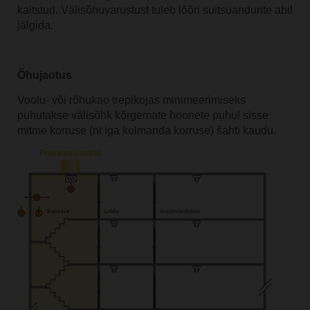
kaitstud. Välisõhuvarustust tuleb lõõri suitsuandurite abil
jälgida.
Õhujaotus
Voolu- või rõhukao trepikojas minimeerimiseks
puhutakse välisõhk kõrgemate hoonete puhul sisse
mitme korruse (nt iga kolmanda korruse) šahti kaudu.