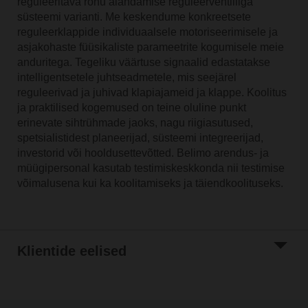
reguleeritava rõhu alandamise reguleerventiiliga
süsteemi varianti. Me keskendume konkreetsete
reguleerklappide individuaalsele motoriseerimisele ja
asjakohaste füüsikaliste parameetrite kogumisele meie
anduritega. Tegeliku väärtuse signaalid edastatakse
intelligentsetele juhtseadmetele, mis seejärel
reguleerivad ja juhivad klapiajameid ja klappe. Koolitus
ja praktilised kogemused on teine oluline punkt
erinevate sihtrühmade jaoks, nagu riigiasutused,
spetsialistidest planeerijad, süsteemi integreerijad,
investorid või hooldusettevõtted. Belimo arendus- ja
müügipersonal kasutab testimiskeskkonda nii testimise
võimalusena kui ka koolitamiseks ja täiendkoolituseks.
Klientide eelised