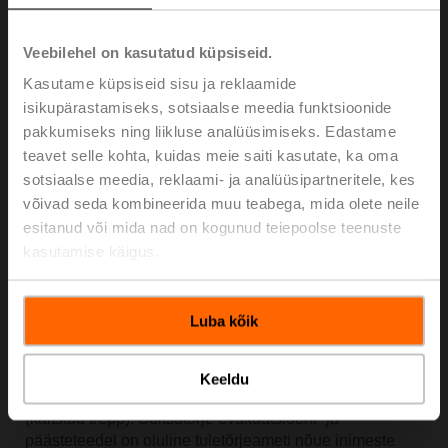
Veebilehel on kasutatud küpsiseid.
Kasutame küpsiseid sisu ja reklaamide
isikupärastamiseks, sotsiaalse meedia funktsioonide
pakkumiseks ning liikluse analüüsimiseks. Edastame
teavet selle kohta, kuidas meie saiti kasutate, ka oma
sotsiaalse meedia, reklaami- ja analüüsipartneritele, kes
võivad seda kombineerida muu teabega, mida olete neile
esitanud või mida nad on kogunud teiepoolse teenuste
kasutamise käigus.
Luba kõik
Diferentsiaalrõhu süsteem on püsivalt paigaldatud
seadmed, mis takistavad suitsu tungimist kontrollitud
ülerõhu abil kaitstavatesse piirkondadesse – tavaliselt
Keeldu
kõrghoonete vertikaalsed evakuatsiooni- ja päästeteed
(kaitstud trepp). Suitsutõrje evakuatsiooni- ja
päästeteedel on oluline tuletõrjeameti nõue inimeste