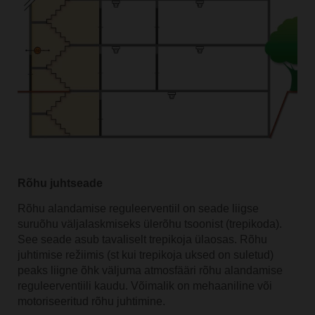
Rõhu juhtseade
Rõhu alandamise reguleerventiil on seade liigse
suruõhu väljalaskmiseks ülerõhu tsoonist (trepikoda).
See seade asub tavaliselt trepikoja ülaosas. Rõhu
juhtimise režiimis (st kui trepikoja uksed on suletud)
peaks liigne õhk väljuma atmosfääri rõhu alandamise
reguleerventiili kaudu. Võimalik on mehaaniline või
motoriseeritud rõhu juhtimine.