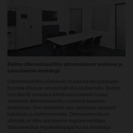
Belimo diferentsiaalrõhu pilootsüsteem testimise ja
tutvustamise eesmärgil
Diferentsiaalrõhu süsteemid muutuvad tänapäevaste
hoonete ohutuse seisukohalt üha olulisemaks. Belimo
investeerib ennetava tuleohutussüsteemi osana
sisemisse diferentsiaalrõhu süsteemi testimise
keskkonda. See võimaldab uusi lahendusi reaalselt
katsetada ja demonstreerida. Demonstreerida on
võimalik nii rõhu alandamise reguleerventiiliga
(baromeetrilise reguleerklapiga) kui ka mootoriga