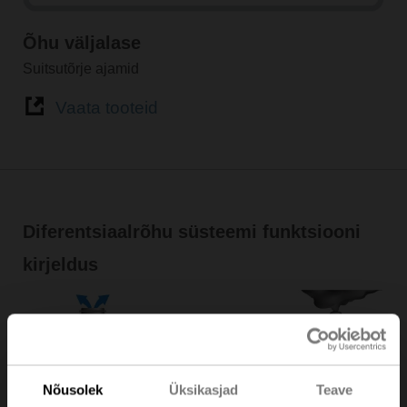
Õhu väljalase
Suitsutõrje ajamid
Vaata tooteid
Diferentsiaalrõhu süsteemi funktsiooni
kirjeldus
Nõusolek
Üksikasjad
Teave