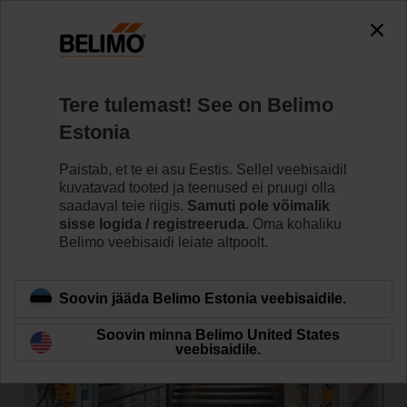
Tere tulemast! See on Belimo
Estonia
Paistab, et te ei asu Eestis. Sellel veebisaidil
Avaleht
Süsteemid
Tule- ja suitsutõrjelahendused
kuvatavad tooted ja teenused ei pruugi olla
saadaval teie riigis.
Samuti pole võimalik
Diferentsiaalrõhu süsteem
sisse logida / registreeruda.
Oma kohaliku
Belimo veebisaidi leiate altpoolt.
Soovin jääda Belimo Estonia veebisaidile.
Soovin minna Belimo United States
veebisaidile.