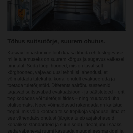
Tõhus suitsutõrje, suurem ohutus.
Kasvav linnastumine toob kaasa tiheda ehitustegevuse,
mille tulemuseks on suurem kõrgus ja sügavus väikesel
pindalal. Seda tüüpi hooned, mis on tavaliselt
kõrghooned, vajavad uusi tehnilisi lahendusi, et
võimaldada tulekahju korral ohutult evakueeruda ja
toetada tuletõrjetöid. Diferentsiaalrõhu süsteemid
tagavad suitsuvabad evakuatsiooni- ja päästeteed – eriti
trepikodades või tuletõrjeliftides – ning muutuvad üha
olulisemaks. Need võimaldavad rakendada nn kaitstud
treppi, mis võib kaotada teise trepikoja vajaduse, ilma et
see vähendaks ohutust (järgida tuleb asjakohaseid
kohalikke standardeid ja suuniseid). Ideaaljuhul saaks
seda vabanevat ruumi kasutada muudel eesmärkidel ja