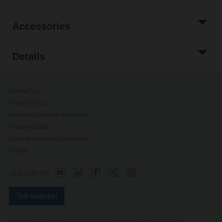
Accessories
Details
Contact Us
Privacy Policy
Privaatsusseadete muutmine
Ohutusnõuded
General terms and conditions
Imprint
+372 6140 811
Telli uudiskiri