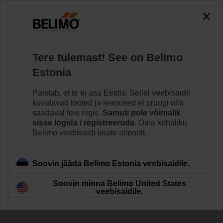
The exception is : javax.servlet.jsp.JspException: Problem
accessing the absolute URL
"https://www.belimo.com/ee/et_EE/~mgnlArea=cookies~".
java.io.IOException: Server returned HTTP response code: 500
for URL:
Tere tulemast! See on Belimo
https://www.belimo.com/ee/et_EE/~mgnlArea=cookies~
Estonia
Home
Ventiilid
Kuulventiilid
Paistab, et te ei asu Eestis. Sellel veebisaidil
kuvatavad tooted ja teenused ei pruugi olla
R7050R-B3/SR24A
saadaval teie riigis.
Samuti pole võimalik
sisse logida / registreeruda.
Oma kohaliku
Belimo veebisaidi leiate altpoolt.
Learn more
Soovin jääda Belimo Estonia veebisaidile.
Soovin minna Belimo United States
veebisaidile.
Back to product category