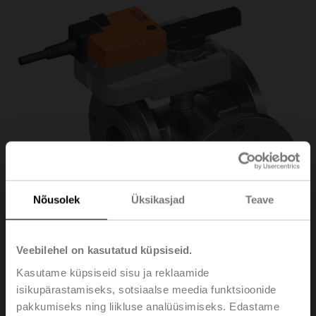
Nõusolek
Üksikasjad
Teave
Veebilehel on kasutatud küpsiseid.
Kasutame küpsiseid sisu ja reklaamide
isikupärastamiseks, sotsiaalse meedia funktsioonide
R7050R-B3/SR24A
pakkumiseks ning liikluse analüüsimiseks. Edastame