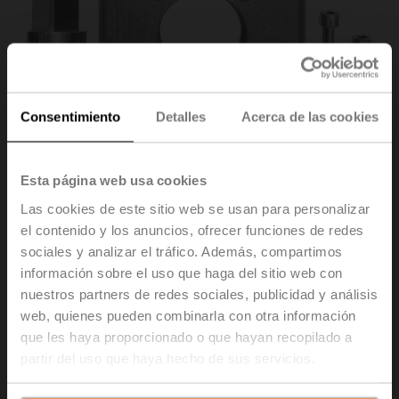
Consentimiento
Detalles
Acerca de las cookies
Esta página web usa cookies
Las cookies de este sitio web se usan para personalizar
el contenido y los anuncios, ofrecer funciones de redes
sociales y analizar el tráfico. Además, compartimos
ZSY-401
información sobre el uso que haga del sitio web con
nuestros partners de redes sociales, publicidad y análisis
Kit adaptador/de montaje para BFV D6400N/NL + SY6
web, quienes pueden combinarla con otra información
que les haya proporcionado o que hayan recopilado a
Precio de lista
861,00 EUR
partir del uso que haya hecho de sus servicios.
Añadir a Cesta