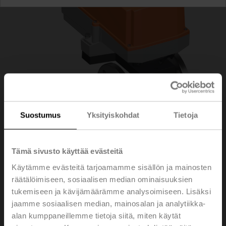
Suostumus
Yksityiskohdat
Tietoja
Tämä sivusto käyttää evästeitä
R7040R-B3+SR230P
Käytämme evästeitä tarjoamamme sisällön ja mainosten
räätälöimiseen, sosiaalisen median ominaisuuksien
tukemiseen ja kävijämäärämme analysoimiseen. Lisäksi
Change-over palloventtiili, 3-tie, DN 40, Laippa, PN 6,
jaamme sosiaalisen median, mainosalan ja analytiikka-
ps 600 kPa, Kvs 31 m³/h, Väliaineen
alan kumppaneillemme tietoja siitä, miten käytät
lämpötila -10...100°C [14...212°F]