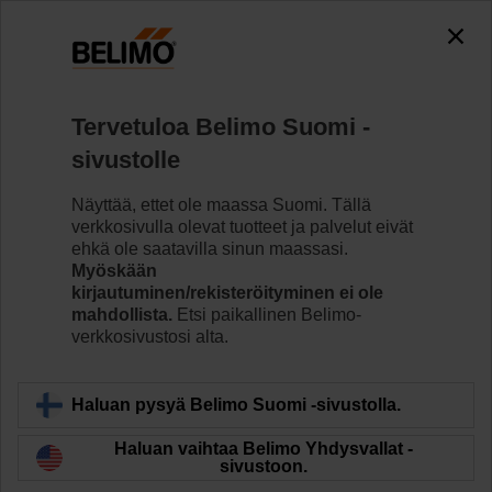
0
0
Koti
Säätöventtiilit
Palloventtiilit
Tervetuloa Belimo Suomi -
R7040R-B3+SR230P
sivustolle
Näyttää, ettet ole maassa Suomi. Tällä
verkkosivulla olevat tuotteet ja palvelut eivät
Lue lisää
ehkä ole saatavilla sinun maassasi.
Myöskään
kirjautuminen/rekisteröityminen ei ole
mahdollista.
Etsi paikallinen Belimo-
verkkosivustosi alta.
Takaisin tuotekategoriaan
Haluan pysyä Belimo Suomi -sivustolla.
Haluan vaihtaa Belimo Yhdysvallat -
sivustoon.