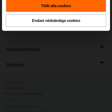
kundvagn
Tillåt alla cookies
Lägg till i
projektlistan
Endast nödvändiga cookies
Dela
Nedladdningar
Detaljer
Kontakta oss
Integritetspolicy
Ändra integritetsinställningar
Avtryck
Säkerhetsanvisningar