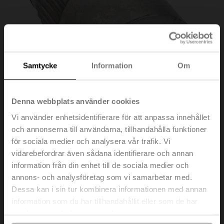
Samtycke
Information
Om
Denna webbplats använder cookies
Vi använder enhetsidentifierare för att anpassa innehållet
och annonserna till användarna, tillhandahålla funktioner
för sociala medier och analysera vår trafik. Vi
ZGV-19
vidarebefordrar även sådana identifierare och annan
information från din enhet till de sociala medier och
Fyrkanthålaxel adapter kvadratisk, 19x19x40 mm
annons- och analysföretag som vi samarbetar med.
(LxBxH), för GR..-R
Dessa kan i sin tur kombinera informationen med annan
information som du har tillhandahållit eller som de har
Listpris
60,00 €
samlat in när du har använt deras tjänster.
Lägg till i