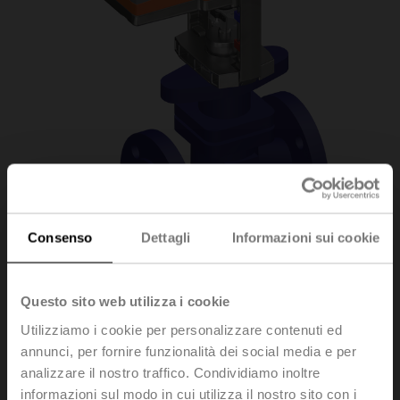
Consenso
Dettagli
Informazioni sui cookie
H6015X2P5-
Questo sito web utilizza i cookie
Utilizziamo i cookie per personalizzare contenuti ed
S2/LV24A-MOD
annunci, per fornire funzionalità dei social media e per
analizzare il nostro traffico. Condividiamo inoltre
informazioni sul modo in cui utilizza il nostro sito con i
Valvola a globo, 2-vie, DN 15, Flange, PN 25, ps