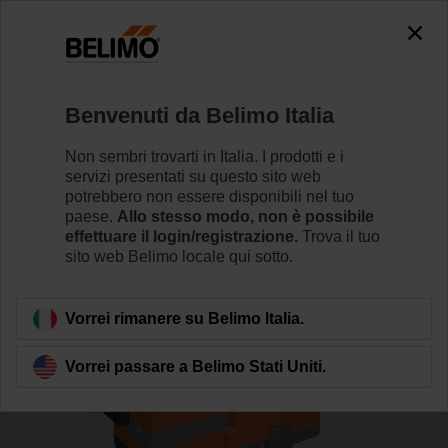
0
0
Home
Valvole di regolazione
Valvole a globo
Benvenuti da Belimo Italia
H6015X2P5-S2/LV24A-MOD
Non sembri trovarti in Italia. I prodotti e i
servizi presentati su questo sito web
potrebbero non essere disponibili nel tuo
paese.
Allo stesso modo, non è possibile
Per saperne di più
effettuare il login/registrazione.
Trova il tuo
sito web Belimo locale qui sotto.
Torna alla categoria di prodotti
Vorrei rimanere su Belimo Italia.
Vorrei passare a Belimo Stati Uniti.