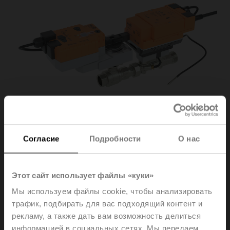
Согласие
Подробности
О нас
EV032R2+KBAC
Этот сайт использует файлы «куки»
Мы используем файлы cookie, чтобы анализировать
Electr. 2-way PI-CCV Belimo Energy Valve™ fail-safe,
трафик, подбирать для вас подходящий контент и
AC/DC 24 V, BACnet/IP, BACnet MS/TP, Modbus TCP,
рекламу, а также дать вам возможность делиться
Modbus RTU, MP-Bus, Cloud, 2...10 V, DN 32, Internal
информацией в социальных сетях. Мы передаем