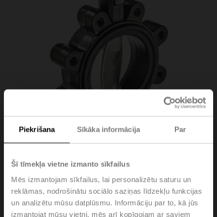
Piekrišana
Sīkāka informācija
Par
D6125WL
Šī tīmekļa vietne izmanto sīkfailus
Mēs izmantojam sīkfailus, lai personalizētu saturu un
Butterfly valve, 2-way, DN 125, Lug types PN 16, ps
reklāmas, nodrošinātu sociālo saziņas līdzekļu funkcijas
1600 kPa, Kvs 310 m³/h, Kvmax 990 m³/h, Fluid
un analizētu mūsu datplūsmu. Informāciju par to, kā jūs
temperature -20...120°C [-4...248°F]
izmantojat mūsu vietni, mēs arī kopīgojam ar saviem