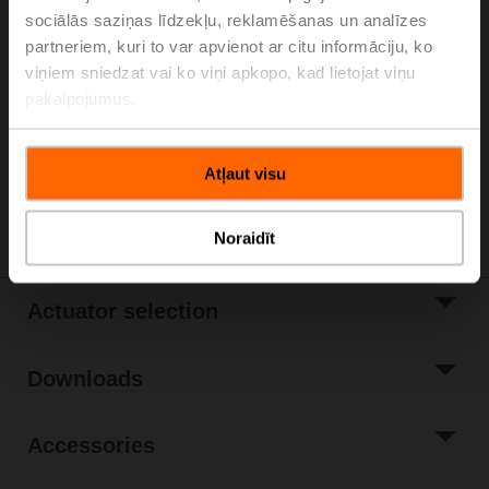
sociālās saziņas līdzekļu, reklamēšanas un analīzes
Please contact your local Sales Representative for
partneriem, kuri to var apvienot ar citu informāciju, ko
ordering.
viņiem sniedzat vai ko viņi apkopo, kad lietojat viņu
Add to Cart
pakalpojumus.
Add to Project
List
Atļaut visu
Share
Noraidīt
Actuator selection
Downloads
Accessories