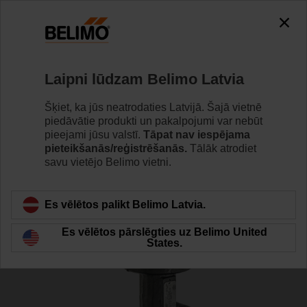
0
0
Home
Vārsti
Dorseļvārsti
Laipni lūdzam Belimo Latvia
D6125WL
Šķiet, ka jūs neatrodaties Latvijā. Šajā vietnē
piedāvātie produkti un pakalpojumi var nebūt
pieejami jūsu valstī.
Tāpat nav iespējama
pieteikšanās/reģistrēšanās.
Tālāk atrodiet
Learn more
savu vietējo Belimo vietni.
Es vēlētos palikt Belimo Latvia.
Back to product category
Es vēlētos pārslēgties uz Belimo United
States.