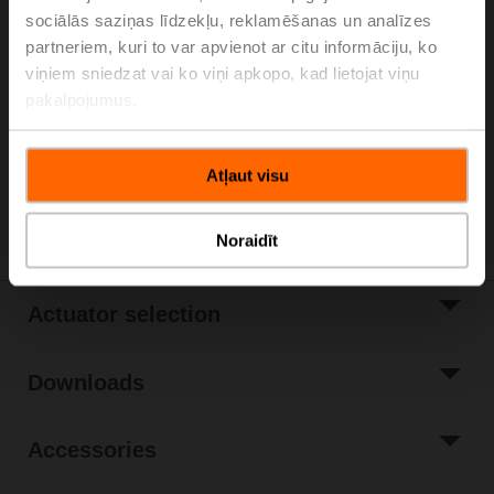
sociālās saziņas līdzekļu, reklamēšanas un analīzes
Please contact your local Sales Representative for
partneriem, kuri to var apvienot ar citu informāciju, ko
ordering.
viņiem sniedzat vai ko viņi apkopo, kad lietojat viņu
Add to Cart
pakalpojumus.
Add to Project
List
Atļaut visu
Share
Noraidīt
Actuator selection
Downloads
Accessories