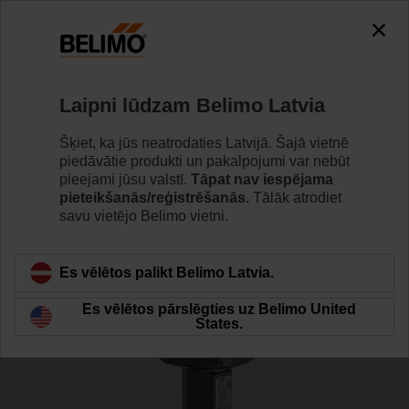
0
0
Home
Vārsti
Dorseļvārsti
Laipni lūdzam Belimo Latvia
D6150W
Šķiet, ka jūs neatrodaties Latvijā. Šajā vietnē
piedāvātie produkti un pakalpojumi var nebūt
pieejami jūsu valstī.
Tāpat nav iespējama
pieteikšanās/reģistrēšanās.
Tālāk atrodiet
Learn more
savu vietējo Belimo vietni.
Es vēlētos palikt Belimo Latvia.
Back to product category
Es vēlētos pārslēgties uz Belimo United
States.