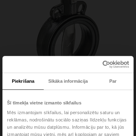
Piekrišana
Sīkāka informācija
Par
D6150W
Šī tīmekļa vietne izmanto sīkfailus
Mēs izmantojam sīkfailus, lai personalizētu saturu un
Butterfly valve, 2-way, DN 150, Wafer types PN 6 / 10 /
reklāmas, nodrošinātu sociālo saziņas līdzekļu funkcijas
16, ps 1600 kPa, Kvs 550 m³/h, Kvmax 1780 m³/h, Fluid
un analizētu mūsu datplūsmu. Informāciju par to, kā jūs
temperature -20...120°C [-4...248°F]
izmantojat mūsu vietni, mēs arī kopīgojam ar saviem