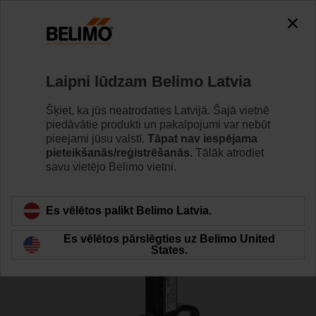
0
0
Home
Vārsti
Dorseļvārsti
Laipni lūdzam Belimo Latvia
D6250W
Šķiet, ka jūs neatrodaties Latvijā. Šajā vietnē
piedāvātie produkti un pakalpojumi var nebūt
pieejami jūsu valstī.
Tāpat nav iespējama
pieteikšanās/reģistrēšanās.
Tālāk atrodiet
Learn more
savu vietējo Belimo vietni.
Es vēlētos palikt Belimo Latvia.
Back to product category
Es vēlētos pārslēgties uz Belimo United
States.