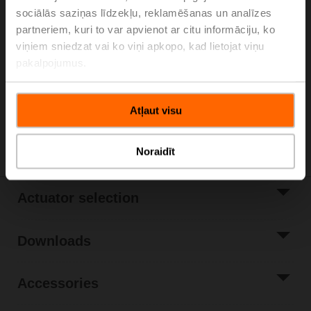
sociālās saziņas līdzekļu, reklamēšanas un analīzes
Please contact your local Sales Representative for
partneriem, kuri to var apvienot ar citu informāciju, ko
ordering.
viņiem sniedzat vai ko viņi apkopo, kad lietojat viņu
Add to Cart
pakalpojumus.
Add to Project
List
Atļaut visu
Share
Noraidīt
Actuator selection
Downloads
Accessories