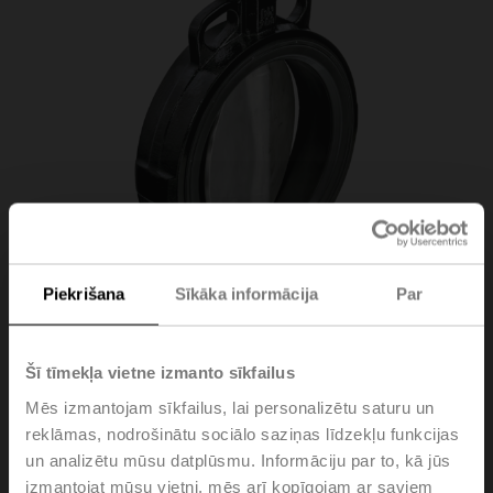
Piekrišana
Sīkāka informācija
Par
D6250W
Šī tīmekļa vietne izmanto sīkfailus
Mēs izmantojam sīkfailus, lai personalizētu saturu un
Butterfly valve, 2-way, DN 250, Wafer types PN 6 / 10 /
reklāmas, nodrošinātu sociālo saziņas līdzekļu funkcijas
16, ps 1600 kPa, Kvs 1300 m³/h, Kvmax 4200 m³/h,
un analizētu mūsu datplūsmu. Informāciju par to, kā jūs
Fluid temperature -20...120°C [-4...248°F]
izmantojat mūsu vietni, mēs arī kopīgojam ar saviem