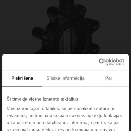
Piekrišana
Sīkāka informācija
Par
D625NL
Šī tīmekļa vietne izmanto sīkfailus
Mēs izmantojam sīkfailus, lai personalizētu saturu un
Butterfly valve, 2-way, DN 25, Lug types PN 10 / 16, ps
reklāmas, nodrošinātu sociālo saziņas līdzekļu funkcijas
1600 kPa, Kvs 24 m³/h, Kvmax 50 m³/h, Fluid
un analizētu mūsu datplūsmu. Informāciju par to, kā jūs
temperature -20...120°C [-4...248°F]
izmantojat mūsu vietni, mēs arī kopīgojam ar saviem