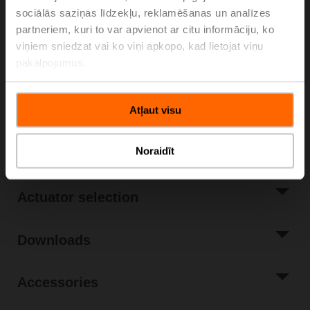
sociālās saziņas līdzekļu, reklamēšanas un analīzes
Please contact your local Sales Representative for
partneriem, kuri to var apvienot ar citu informāciju, ko
ordering.
viņiem sniedzat vai ko viņi apkopo, kad lietojat viņu
Add to Cart
pakalpojumus.
Add to Project
List
Atļaut visu
Share
Noraidīt
Actuator selection
Downloads
Accessories