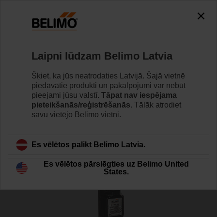
0
0
Home
Vārsti
Dorseļvārsti
Laipni lūdzam Belimo Latvia
D625NL
Šķiet, ka jūs neatrodaties Latvijā. Šajā vietnē
piedāvātie produkti un pakalpojumi var nebūt
pieejami jūsu valstī.
Tāpat nav iespējama
pieteikšanās/reģistrēšanās.
Tālāk atrodiet
Learn more
savu vietējo Belimo vietni.
Es vēlētos palikt Belimo Latvia.
Back to product category
Es vēlētos pārslēgties uz Belimo United
States.