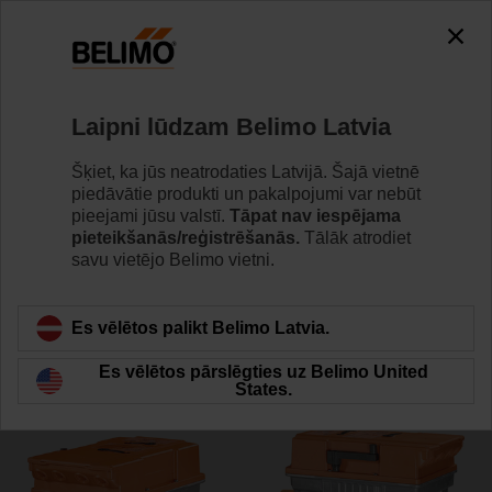
0
0
Home
Vārsti
Dorseļvārsti
Laipni lūdzam Belimo Latvia
D7250WL/BAC
Šķiet, ka jūs neatrodaties Latvijā. Šajā vietnē
piedāvātie produkti un pakalpojumi var nebūt
pieejami jūsu valstī.
Tāpat nav iespējama
pieteikšanās/reģistrēšanās.
Tālāk atrodiet
Learn more
savu vietējo Belimo vietni.
Es vēlētos palikt Belimo Latvia.
Back to product category
Es vēlētos pārslēgties uz Belimo United
States.