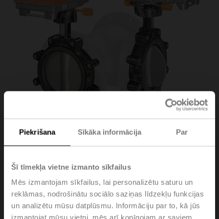
Piekrišana
Sīkāka informācija
Par
D7250WL/BAC
Šī tīmekļa vietne izmanto sīkfailus
Mēs izmantojam sīkfailus, lai personalizētu saturu un
3-way butterfly valve (2x butterfly valve with 2x actuator
reklāmas, nodrošinātu sociālo saziņas līdzekļu funkcijas
without T-piece), 3-way, DN 250, Lug types PN 16, ps
un analizētu mūsu datplūsmu. Informāciju par to, kā jūs
1600 kPa, Kvs 1200 m³/h, Kvmax 3000 m³/h, Fluid
izmantojat mūsu vietni, mēs arī kopīgojam ar saviem