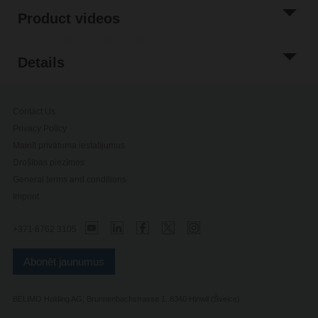
Product videos
Details
Contact Us
Privacy Policy
Mainīt privātuma iestatījumus
Drošības piezīmes
General terms and conditions
Imprint
+371 6762 3105
Abonēt jaunumus
BELIMO Holding AG, Brunnenbachstrasse 1, 8340 Hinwil (Šveice)