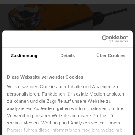
Zustimmung
Details
Über Cookies
Diese Webseite verwendet Cookies
Wir verwenden Cookies, um Inhalte und Anzeigen zu
personalisieren, Funktionen für soziale Medien anbieten
LF24-SR
zu können und die Zugriffe auf unsere Website zu
analysieren. Außerdem geben wir Informationen zu Ihrer
Verwendung unserer Website an unsere Partner für
Drehantrieb mit Notstellfunktion, 4 Nm, AC/DC 24 V,
soziale Medien, Werbung und Analysen weiter. Unsere
MP-Bus, 2...10 V, 150 s (75...300 s), IP54
Partner führen diese Informationen möglicherweise mit