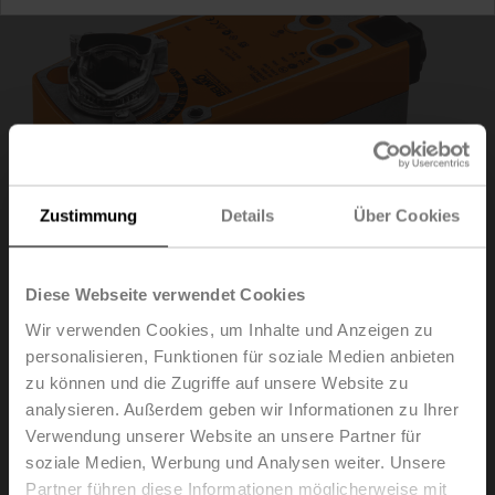
Zustimmung
Details
Über Cookies
Diese Webseite verwendet Cookies
Wir verwenden Cookies, um Inhalte und Anzeigen zu
personalisieren, Funktionen für soziale Medien anbieten
NF24A-MOD
zu können und die Zugriffe auf unsere Website zu
analysieren. Außerdem geben wir Informationen zu Ihrer
Drehantrieb mit Notstellfunktion, 10 Nm, AC/DC 24 V,
Verwendung unserer Website an unsere Partner für
BACnet MS/TP, Modbus RTU, MP-Bus, 2...10 V, 150 s
soziale Medien, Werbung und Analysen weiter. Unsere
(40...150 s), IP54
Partner führen diese Informationen möglicherweise mit