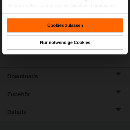
weiteren Daten zusammen, die Sie ihnen bereitgestellt
Listenpreis
€ 511,00
haben oder die sie im Rahmen Ihrer Nutzung der Dienste
In den
gesammelt haben.
Warenkorb
Cookies zulassen
Zur Projektliste
hinzufügen
Nur notwendige Cookies
Teilen
Downloads
Zubehör
Details