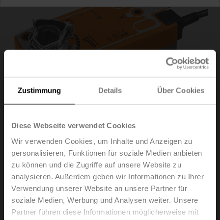
Zustimmung
Details
Über Cookies
Diese Webseite verwendet Cookies
Wir verwenden Cookies, um Inhalte und Anzeigen zu
personalisieren, Funktionen für soziale Medien anbieten
NFA-S2
zu können und die Zugriffe auf unsere Website zu
analysieren. Außerdem geben wir Informationen zu Ihrer
Verwendung unserer Website an unsere Partner für
Drehantrieb mit Notstellfunktion, 10 Nm, AC 24...240 V /
soziale Medien, Werbung und Analysen weiter. Unsere
DC 24...125 V, Auf/Zu, 75 s, 2x SPDT, IP54
Partner führen diese Informationen möglicherweise mit