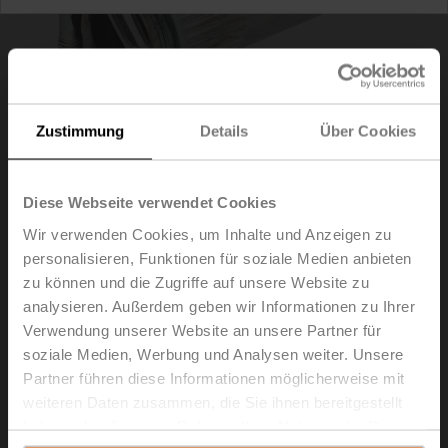
Zustimmung
Details
Über Cookies
Diese Webseite verwendet Cookies
Wir verwenden Cookies, um Inhalte und Anzeigen zu
personalisieren, Funktionen für soziale Medien anbieten
zu können und die Zugriffe auf unsere Website zu
K9-2
analysieren. Außerdem geben wir Informationen zu Ihrer
Verwendung unserer Website an unsere Partner für
Klemmbock, kehrbar, Klemmbereich ø12..26.7 mm
soziale Medien, Werbung und Analysen weiter. Unsere
[1/2...1"]
Partner führen diese Informationen möglicherweise mit
weiteren Daten zusammen, die Sie ihnen bereitgestellt
Listenpreis
€ 56,20
haben oder die sie im Rahmen Ihrer Nutzung der Dienste
In den