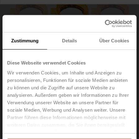
Zustimmung
Details
Über Cookies
Diese Webseite verwendet Cookies
Wir verwenden Cookies, um Inhalte und Anzeigen zu
personalisieren, Funktionen für soziale Medien anbieten
zu können und die Zugriffe auf unsere Website zu
Z-PI
analysieren. Außerdem geben wir Informationen zu Ihrer
Verwendung unserer Website an unsere Partner für
Positionsanzeiger, für LM..A, NM..A, SM..A, GM..A
soziale Medien, Werbung und Analysen weiter. Unsere
Multipack 20 Stk.
Partner führen diese Informationen möglicherweise mit
weiteren Daten zusammen, die Sie ihnen bereitgestellt
Listenpreis
€ 66,00
haben oder die sie im Rahmen Ihrer Nutzung der Dienste
In den