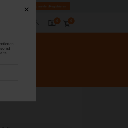
FR
DE
EN
Anmelden/Registrieren
0
0
Kontakt
entierten
so ist
site.