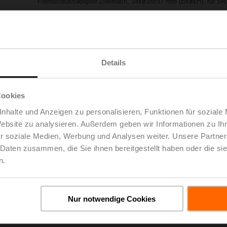
Formschlussadapter Zweiflach, 14xø18x57 mm (BxøxH), für SR.
Listenpreis
€ 56,30
Zur Projektliste
In den Warenkorb
hinzufügen
Teilen
Details
Cookies
nhalte und Anzeigen zu personalisieren, Funktionen für soziale
Website zu analysieren. Außerdem geben wir Informationen zu I
r soziale Medien, Werbung und Analysen weiter. Unsere Partner
 Daten zusammen, die Sie ihnen bereitgestellt haben oder die s
n.
oads
De
Nur notwendige Cookies