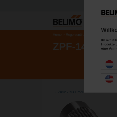
Willk
Home
Regelventile
Zubehör
Ihr aktuel
ZPF-14
Produkte u
eine Anme
Zurück zur Produktkategorie