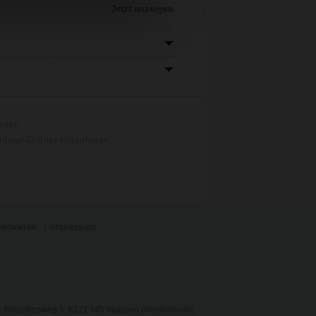
Jetzt anzeigen
aden
load-Ordner hinzufügen
verwalten
Impressum
, Riezebosweg 5, 8171 MG Vaassen (Niederlande)