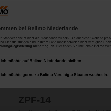
Niederlande
NL
Produkte
Support
Über uns
ommen bei Belimo Niederlande
ler Standort scheint nicht die Niederlande zu sein. Die auf dieser Website präs
nd Dienstleistungen sind in Ihrem Land möglicherweise nicht verfügbar.
Eben
ldung/Registrierung nicht möglich.
Hier finden Sie Ihre lokale Belimo Web
Ich möchte auf Belimo Niederlande bleiben.
Ich möchte gerne zu Belimo Vereinigte Staaten wechseln.
ZPF-14