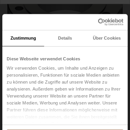
Zustimmung
Details
Über Cookies
Diese Webseite verwendet Cookies
Wir verwenden Cookies, um Inhalte und Anzeigen zu
personalisieren, Funktionen für soziale Medien anbieten
zu können und die Zugriffe auf unsere Website zu
ZR6125
analysieren. Außerdem geben wir Informationen zu Ihrer
Verwendung unserer Website an unsere Partner für
Verlängerungsstück für EPIV / Belimo Energy Valve™
soziale Medien, Werbung und Analysen weiter. Unsere
DN 125
Partner führen diese Informationen möglicherweise mit
weiteren Daten zusammen, die Sie ihnen bereitgestellt
Listenpreis
€ 1.726,00
haben oder die sie im Rahmen Ihrer Nutzung der Dienste
In den