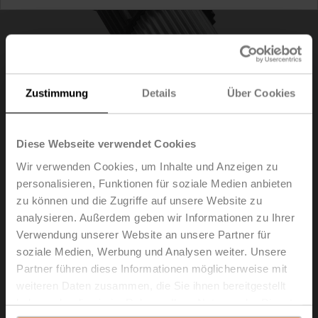
Zustimmung
Details
Über Cookies
Diese Webseite verwendet Cookies
Wir verwenden Cookies, um Inhalte und Anzeigen zu
personalisieren, Funktionen für soziale Medien anbieten
zu können und die Zugriffe auf unsere Website zu
ZSFF-10
analysieren. Außerdem geben wir Informationen zu Ihrer
Verwendung unserer Website an unsere Partner für
Formschlussadapter Zweiflach, 10xø17x55 mm
soziale Medien, Werbung und Analysen weiter. Unsere
(BxøxH), für SRF..-R
Partner führen diese Informationen möglicherweise mit
weiteren Daten zusammen, die Sie ihnen bereitgestellt
Listenpreis
€ 75,30
haben oder die sie im Rahmen Ihrer Nutzung der Dienste
In den