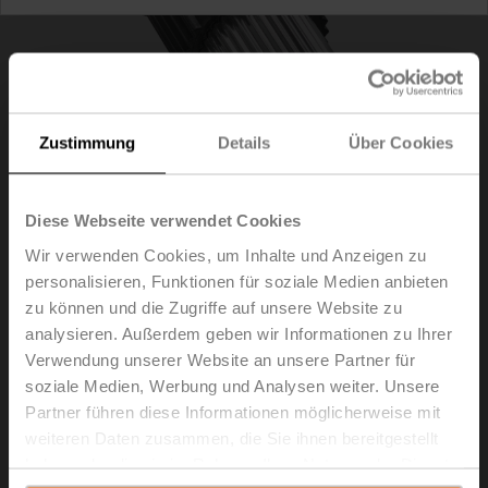
Zustimmung
Details
Über Cookies
Diese Webseite verwendet Cookies
Wir verwenden Cookies, um Inhalte und Anzeigen zu
personalisieren, Funktionen für soziale Medien anbieten
zu können und die Zugriffe auf unsere Website zu
ZSFV-12
analysieren. Außerdem geben wir Informationen zu Ihrer
Verwendung unserer Website an unsere Partner für
Formschlussadapter Vierkant, 12x12x55 mm (LxBxH),
soziale Medien, Werbung und Analysen weiter. Unsere
für SRF..-R
Partner führen diese Informationen möglicherweise mit
weiteren Daten zusammen, die Sie ihnen bereitgestellt
Listenpreis
€ 75,30
haben oder die sie im Rahmen Ihrer Nutzung der Dienste
In den