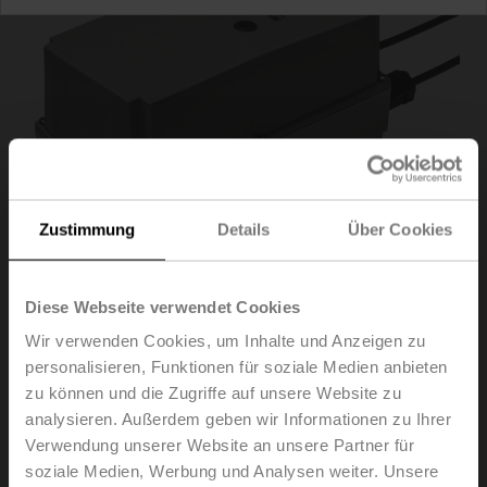
Zustimmung
Details
Über Cookies
Diese Webseite verwendet Cookies
Wir verwenden Cookies, um Inhalte und Anzeigen zu
SM230P-S
personalisieren, Funktionen für soziale Medien anbieten
zu können und die Zugriffe auf unsere Website zu
analysieren. Außerdem geben wir Informationen zu Ihrer
Drehantrieb (RobustLine), 20 Nm, AC 100...240 V,
Verwendung unserer Website an unsere Partner für
Auf/Zu, 3-Punkt, 150 s, 1x SPDT, IP66/67
soziale Medien, Werbung und Analysen weiter. Unsere