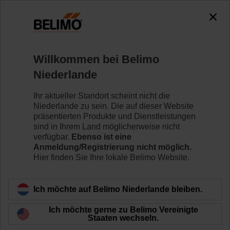
0
0
Home
Klappenantriebe
Antriebe für raue Umgebungsb
Willkommen bei Belimo
SM230P-S
Niederlande
Ihr aktueller Standort scheint nicht die
Niederlande zu sein. Die auf dieser Website
Mehr erfahren
präsentierten Produkte und Dienstleistungen
sind in Ihrem Land möglicherweise nicht
verfügbar.
Ebenso ist eine
Anmeldung/Registrierung nicht möglich.
Hier finden Sie Ihre lokale Belimo Website.
Zurück zur Produktkategorie
Ich möchte auf Belimo Niederlande bleiben.
Ich möchte gerne zu Belimo Vereinigte
Staaten wechseln.