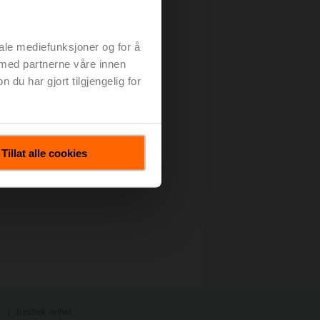
iale mediefunksjoner og for å
 med partnerne våre innen
u har gjort tilgjengelig for
Tillat alle cookies
Juridisk enhet