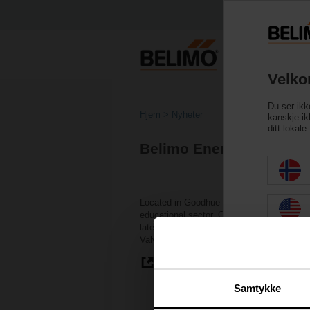
Velko
Du ser ikk
Hjem
Nyheter
kanskje ikk
ditt lokal
Belimo Energy Valve Hel
Located in Goodhue County, Minnesota, on t
educational sector. Over the last two dec
latest and greatest building technologies
Valves installed across the district, Belim
Read more
Samtykke