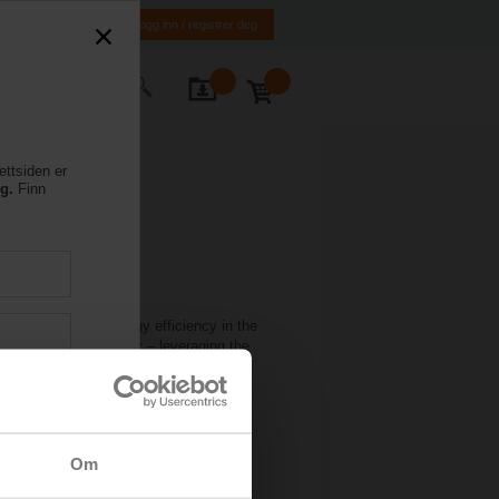
NO
EN
Logg inn / registrer deg
ntakt oss
ettsiden er
eg.
Finn
t is a model of energy efficiency in the
ip and sustainability – leveraging the
,700+ students. With the Belimo Energy
Om