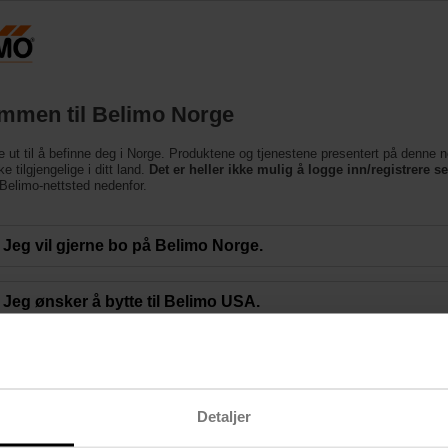
Norge
Produkter
Brukerstøtte
Om oss
Ko
mmen til Belimo Norge
e ut til å befinne deg i Norge. Produktene og tjenestene presentert på denne n
e tilgjengelige i ditt land.
Det er heller ikke mulig å logge inn/registrere s
e Belimo-nettsted nedenfor.
ps Red Wing School District
Jeg vil gjerne bo på Belimo Norge.
he western bank of the Mississippi River, the Red Wing Public School Distric
Jeg ønsker å bytte til Belimo USA.
ades, Red Wing has made a substantial commitment to environmental stewardsh
 to reduce energy consumption and enhance the learning environment for its 2
o played an essential role in helping Red Wing achieve its sustainability goals.
Detaljer