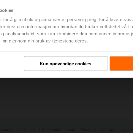
ookies
 for å gi innhold og annonser et personlig preg, for å levere sos
deler dessuten informasjon om hvordan du bruker nettstedet vårt,
og analysearbeid, som kan kombinere den med annen informasjon d
 inn gjennom din bruk av tjenestene deres.
Kun nødvendige cookies
ersonverninnstillinger
Sikkerhetsmerknad
Generelle vilkår og betingelser