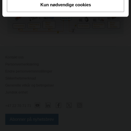
Kun nødvendige cookies
Kontakt oss
Personvernerklæring
Endre personverninnstillinger
Sikkerhetsmerknad
Generelle vilkår og betingelser
Juridisk enhet
+47 22 70 71 71
Abonner på nyhetsbrev