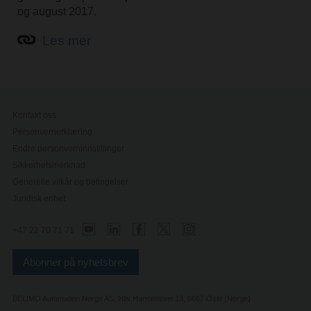
og august 2017.
Les mer
Kontakt oss
Personvernerklæring
Endre personverninnstillinger
Sikkerhetsmerknad
Generelle vilkår og betingelser
Juridisk enhet
+47 22 70 71 71
Abonner på nyhetsbrev
BELIMO Automation Norge AS, Nils Hansensvei 13, 0667 Oslo (Norge)