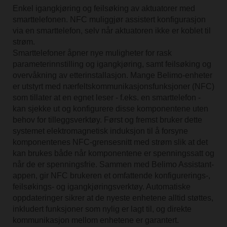
Enkel igangkjøring og feilsøking av aktuatorer med
smarttelefonen. NFC muliggjør assistert konfigurasjon
via en smarttelefon, selv når aktuatoren ikke er koblet til
strøm.
Smarttelefoner åpner nye muligheter for rask
parameterinnstilling og igangkjøring, samt feilsøking og
overvåkning av etterinstallasjon. Mange Belimo-enheter
er utstyrt med nærfeltskommunikasjonsfunksjoner (NFC)
som tillater at en egnet leser - f.eks. en smarttelefon -
kan sjekke ut og konfigurere disse komponentene uten
behov for tilleggsverktøy. Først og fremst bruker dette
systemet elektromagnetisk induksjon til å forsyne
komponentenes NFC-grensesnitt med strøm slik at det
kan brukes både når komponentene er spenningssatt og
når de er spenningsfrie. Sammen med Belimo Assistant-
appen, gir NFC brukeren et omfattende konfigurerings-,
feilsøkings- og igangkjøringsverktøy. Automatiske
oppdateringer sikrer at de nyeste enhetene alltid støttes,
inkludert funksjoner som nylig er lagt til, og direkte
kommunikasjon mellom enhetene er garantert.