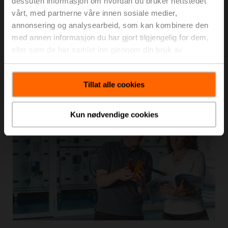
dessuten informasjon om hvordan du bruker nettstedet
vårt, med partnerne våre innen sosiale medier,
annonsering og analysearbeid, som kan kombinere den
med annen informasjon du har gjort tilgjengelig for dem,
eller som de har samlet inn gjennom din bruk av
tjenestene deres.
Tillat alle cookies
Installasjon med et smekk
Kun nødvendige cookies