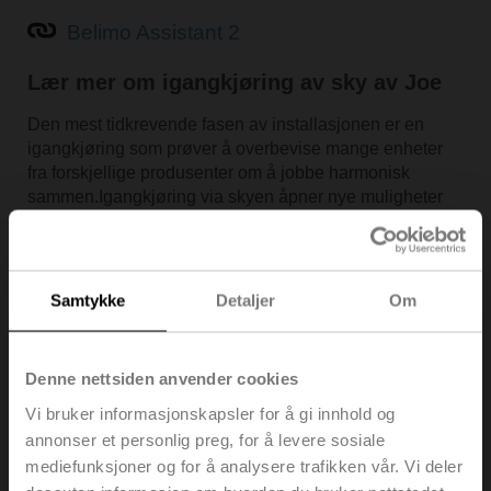
Belimo Assistant 2
Lær mer om igangkjøring av sky av Joe
Den mest tidkrevende fasen av installasjonen er en
igangkjøring som prøver å overbevise mange enheter
fra forskjellige produsenter om å jobbe harmonisk
sammen.Igangkjøring via skyen åpner nye muligheter
for rask parameterinnstilling og igangkjøring, samt
feilsøking og overvåking etter installasjon.
Cloud Commissioning
(pdf - 1,55 MB)
Samtykke
Detaljer
Om
Denne nettsiden anvender cookies
Vi bruker informasjonskapsler for å gi innhold og
annonser et personlig preg, for å levere sosiale
mediefunksjoner og for å analysere trafikken vår. Vi deler