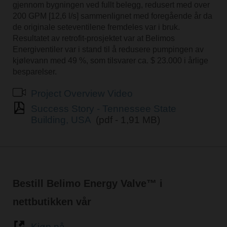
gjennom bygningen ved fullt belegg, redusert med over
200 GPM [12,6 l/s] sammenlignet med foregående år da
de originale seteventilene fremdeles var i bruk.
Resultatet av retrofit-prosjektet var at Belimos
Energiventiler var i stand til å redusere pumpingen av
kjølevann med 49 %, som tilsvarer ca. $ 23.000 i årlige
besparelser.
Project Overview Video
Success Story - Tennessee State
Building, USA
(pdf - 1,91 MB)
Bestill Belimo Energy Valve™ i
nettbutikken vår
Kjøp nå