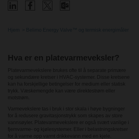
Hjem
Belimo Energy Valve™ og termisk energimåler
H
Hva er en platevarmeveksler?
Platevarmevekslere brukes ofte til å separate primære
og sekundære kretser i HVAC-systemer. Disse kretsene
kan ha forskjellige betingelser for medium eller statisk
trykk. Væskemengde kan være direktestrøm eller
motstrøm.
Varmevekslere tas i bruk i stor skala i høye bygninger
for å redusere gravitasjonstrykk som skapes av store
vannsøyler. Platevarmevekslere er også svært vanlige i
fjernvarme- og kjølesystemer. Eller i belastningskretser
for å varme opp varmt drikkevann med en kjele.