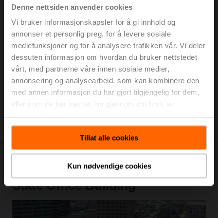
Denne nettsiden anvender cookies
Vanlige problemer med konstruksjonen: Dårlig ytelse
Vi bruker informasjonskapsler for å gi innhold og
og lav delta-T syndrom
+
annonser et personlig preg, for å levere sosiale
Mulig løsning: Dynamisk balansering
+
mediefunksjoner og for å analysere trafikken vår. Vi deler
dessuten informasjon om hvordan du bruker nettstedet
En bedre løsning: Dynamisk balansering med
overvåkning av temperaturdifferanse
+
vårt, med partnerne våre innen sosiale medier,
annonsering og analysearbeid, som kan kombinere den
med annen informasjon du har gjort tilgjengelig for dem,
Problem: Begroing, forverret temperaturdifferanse
+
eller som de har samlet inn gjennom din bruk av
Løsning
+
tjenestene deres.
Tillat alle cookies
Suksesshistorie: Tennessee
Kun nødvendige cookies
State Office Building