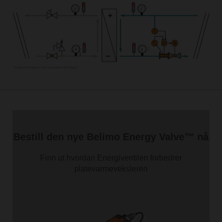
Bestill den nye Belimo Energy Valve™ nå
Finn ut hvordan Energiventilen forbedrer
platevarmeveksleren