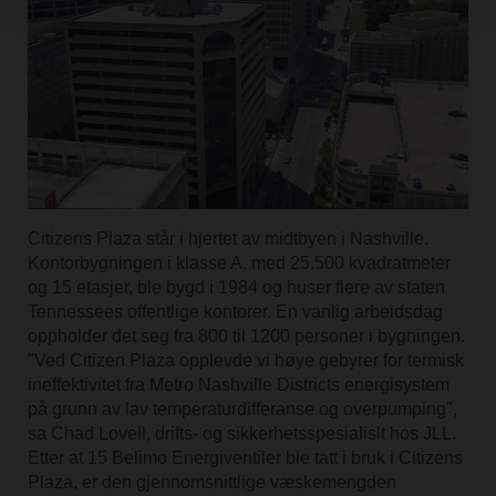
Citizens Plaza står i hjertet av midtbyen i Nashville.
Kontorbygningen i klasse A, med 25.500 kvadratmeter
og 15 etasjer, ble bygd i 1984 og huser flere av staten
Tennessees offentlige kontorer. En vanlig arbeidsdag
oppholder det seg fra 800 til 1200 personer i bygningen.
"Ved Citizen Plaza opplevde vi høye gebyrer for termisk
ineffektivitet fra Metro Nashville Districts energisystem
på grunn av lav temperaturdifferanse og overpumping",
sa Chad Lovell, drifts- og sikkerhetsspesialislt hos JLL.
Etter at 15 Belimo Energiventiler ble tatt i bruk i Citizens
Plaza, er den gjennomsnittlige væskemengden