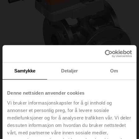
Samtykke
Detaljer
Om
Denne nettsiden anvender cookies
R7032R-B3/NR24A-S
Vi bruker informasjonskapsler for å gi innhold og
annonser et personlig preg, for å levere sosiale
mediefunksjoner og for å analysere trafikken vår. Vi deler
Veksel kuleventil, 3-veis, DN 32, Flens, PN 6, ps
dessuten informasjon om hvordan du bruker nettstedet
600 kPa, Kvs 32 m³/h, Medie-temperatur -10...100°C
vårt, med partnerne våre innen sosiale medier,
[14...212°F]