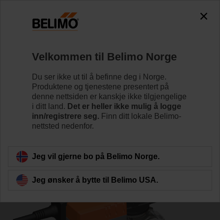
0
0
Hjem
Reguleringsventiler
Kuleventiler
Velkommen til Belimo Norge
R7032R-B3/NR24A-S
Du ser ikke ut til å befinne deg i Norge.
Produktene og tjenestene presentert på
denne nettsiden er kanskje ikke tilgjengelige
i ditt land.
Det er heller ikke mulig å logge
Lær mer
inn/registrere seg.
Finn ditt lokale Belimo-
nettsted nedenfor.
Tilbake til produktkategori
Jeg vil gjerne bo på Belimo Norge.
Jeg ønsker å bytte til Belimo USA.