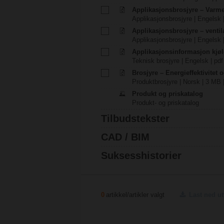
Applikasjonsbrosjyre – Varm
Applikasjonsbrosjyre | Engelsk 
Applikasjonsbrosjyre – venti
Applikasjonsbrosjyre | Engelsk 
Applikasjonsinformasjon kjøl
Teknisk brosjyre | Engelsk | pdf
Brosjyre – Energieffektivitet 
Produktbrosjyre | Norsk | 3 MB 
Produkt og priskatalog
Produkt- og priskatalog
Tilbudstekster
CAD / BIM
Suksesshistorier
0
artikkel/artikler valgt
Last ned u