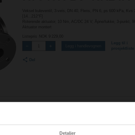
Veksel kuleventil, 3-veis, DN 40, Flens, PN 6, ps 600 kPa, Kvs 
[14...212°F]
Roterende aktuator, 10 Nm, AC/DC 24 V, Åpne/lukke, 3-punkt, 9
Aktuator montert
Listepris
NOK 9 229,00
Legg til i
Legg i handlevognen
prosjektliste
Del
Tilbehør
Detaljer