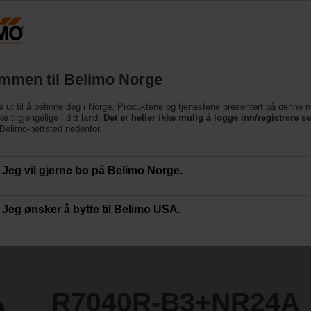
Norge
Produkter
Brukerstøtte
Om oss
Ko
mmen til Belimo Norge
e ut til å befinne deg i Norge. Produktene og tjenestene presentert på denne n
NR24A
e tilgjengelige i ditt land.
Det er heller ikke mulig å logge inn/registrere s
e Belimo-nettsted nedenfor.
Jeg vil gjerne bo på Belimo Norge.
Jeg ønsker å bytte til Belimo USA.
R7040R-B3+NR24A