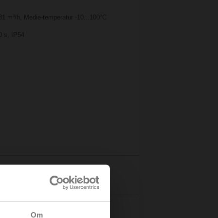
31 m³/h, Medie-temperatur -10...100°C
0 s, IP54
Detaljer
Om