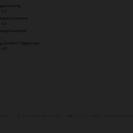
egenerering
| pdf
lasjonssystemer
| pdf
eapplikasjoner
og komfort i bygninger
| pdf
tvalg
Del valgte via e-post
Legg til valgte i nedlastingsma