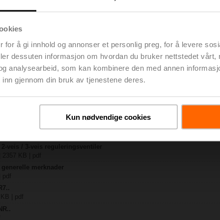
ookies
 KB | pdf
 for å gi innhold og annonser et personlig preg, for å levere sos
KB | pdf
deler dessuten informasjon om hvordan du bruker nettstedet vårt,
..-B.. / R7..R..-B..
og analysearbeid, som kan kombinere den med annen informasjon d
 | pdf
 inn gjennom din bruk av tjenestene deres.
A / LR..A / NR..A / SR..A
 R20.., R30.., R60..R.., R70..R.., DN15...50
 pdf
Kun nødvendige cookies
y – NR24A
 pdf
2-veis / 3-veis reguleringsventiler
| 2357 KB | pdf
– generelle merknader
| pdf
R7..
 KB | pdf
NR..
f