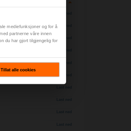
Last ned
Last ned
iale mediefunksjoner og for å
 med partnerne våre innen
Last ned
u har gjort tilgjengelig for
Last ned
Last ned
Tillat alle cookies
Last ned
Last ned
Last ned
Last ned
Last ned