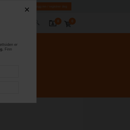
NO
EN
Logg inn / registrer deg
0
0
ntakt oss
ettsiden er
eg.
Finn