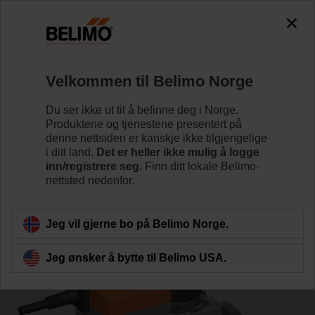
0
0
Hjem
Reguleringsventiler
Reguleringsventiler
Velkommen til Belimo Norge
R7050R25-B3/NR24A-SZ
Du ser ikke ut til å befinne deg i Norge.
Produktene og tjenestene presentert på
denne nettsiden er kanskje ikke tilgjengelige
i ditt land.
Det er heller ikke mulig å logge
Lær mer
inn/registrere seg.
Finn ditt lokale Belimo-
nettsted nedenfor.
Tilbake til produktkategori
Jeg vil gjerne bo på Belimo Norge.
Jeg ønsker å bytte til Belimo USA.