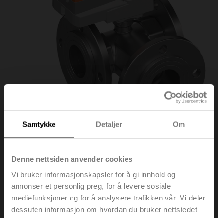
Samtykke
Detaljer
Om
R7050R25-
Denne nettsiden anvender cookies
Vi bruker informasjonskapsler for å gi innhold og
B3/NR24A-SZ
annonser et personlig preg, for å levere sosiale
mediefunksjoner og for å analysere trafikken vår. Vi deler
dessuten informasjon om hvordan du bruker nettstedet
Reguleringsventil, 3-veis, DN 50, Flens, PN 6, ps